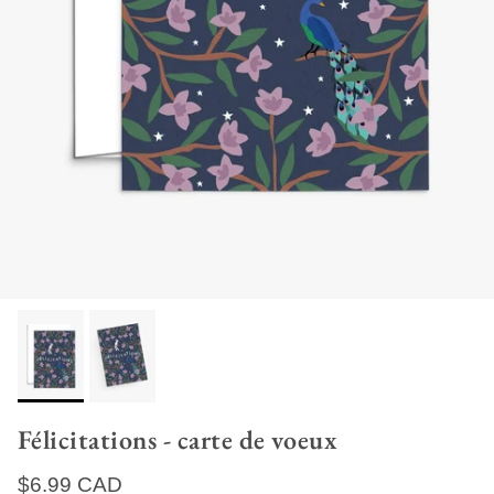
Félicitations - carte de voeux
Prix habituel
$6.99 CAD